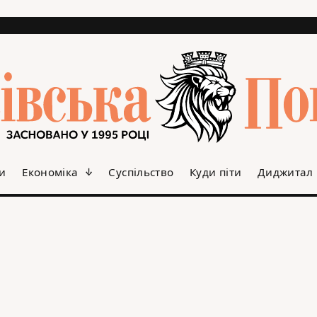
и
Економіка
Суспільство
Куди піти
Диджитал