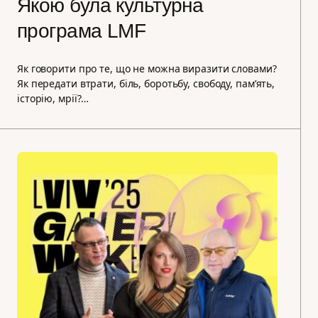
Якою була культурна
програма LMF
Як говорити про те, що не можна виразити словами?
Як передати втрати, біль, боротьбу, свободу, пам’ять,
історію, мрії?…