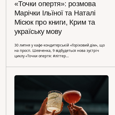
«Точки опертя»: розмова
Марічки Ільїної та Наталі
Місюк про книги, Крим та
україську мову
30 липня у кафе-кондитерській «Горіховий дім», що
на просп. Шевченка, 9 відбудеться нова зустріч
циклу «Точки опертя: #літтер…