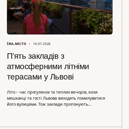
ЇЖА
МІСТО
16.07.2026
П’ять закладів з
атмосферними літніми
терасами у Львові
Літо – час прогулянок та теплих вечорів, коли
мешканці та гості Львова виходять помилуватися
його вулицями. Тож заклади пропонують…