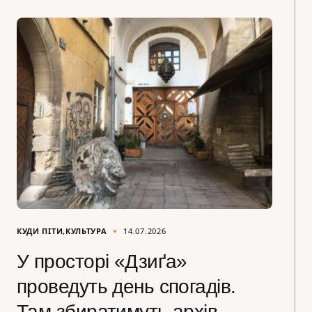
КУДИ ПІТИ
КУЛЬТУРА
14.07.2026
У просторі «Дзиґа»
проведуть день спогадів.
Там збиратимуть архів