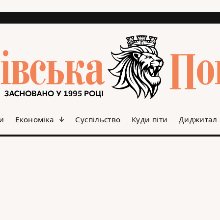
и
Економіка
Суспільство
Куди піти
Диджитал