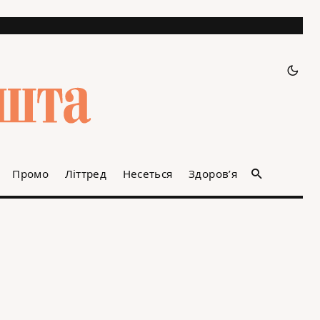
Промо
Літтред
Несеться
Здоров’я