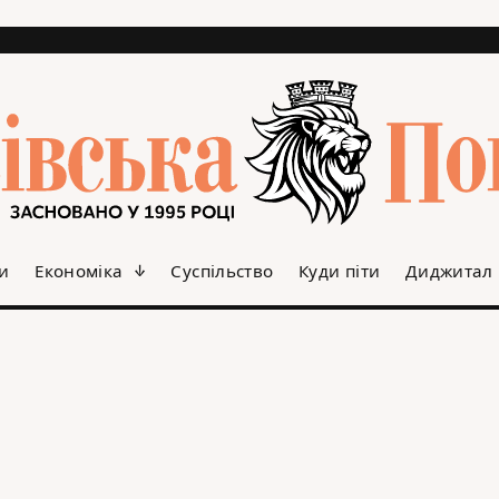
и
Економіка
Суспільство
Куди піти
Диджитал