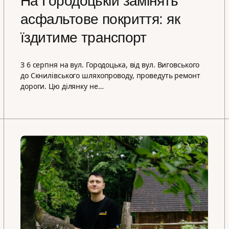
На Городоцькій замінять
асфальтове покриття: як
їздитиме транспорт
З 6 серпня на вул. Городоцька, від вул. Виговського
до Скнилівського шляхопроводу, проведуть ремонт
дороги. Цю ділянку не…