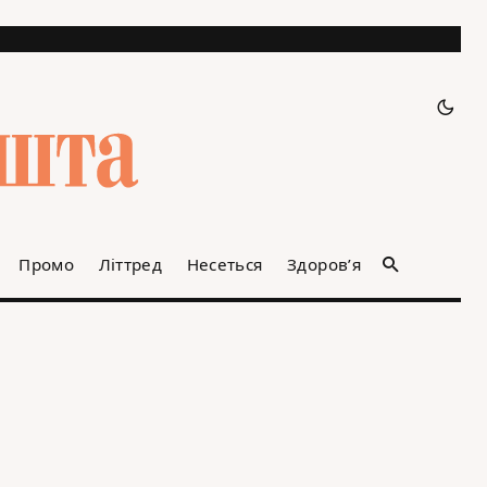
Промо
Літтред
Несеться
Здоров’я