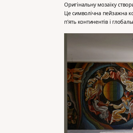
Оригінальну мозаїку створ
Це символічна пейзажна ко
п’ять континентів і глоба