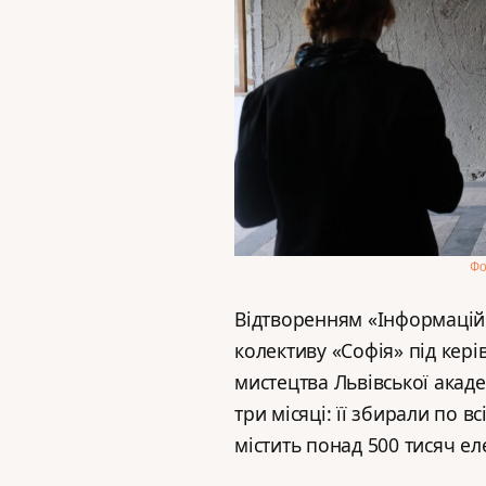
Фо
Відтворенням «Інформацій
колективу «Софія» під кер
мистецтва Львівської акаде
три місяці: її збирали по в
містить понад 500 тисяч ел