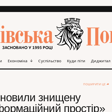
и
Економіка
Суспільство
Куди піти
Диджитал
ПОШИРИТИ ЦЕ
ідновили знищену
формаційний простір»