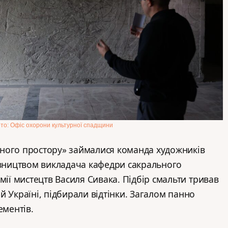
то: Офіс охорони культурної спадщини
ного простору» займалися команда художників
івництвом викладача кафедри сакрального
мії мистецтв Василя Сивака. Підбір смальти тривав
сій Україні, підбирали відтінки. Загалом панно
ементів.