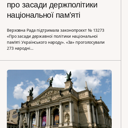
про засади держполітики
національної пам’яті
Верховна Рада підтримала законопроєкт № 13273
«Про засади державної політики національної
пам’яті Українського народу». «За» проголосували
273 народні…