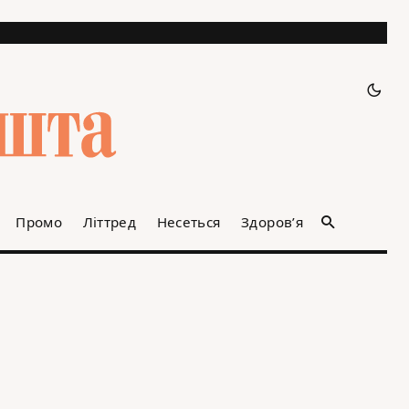
Промо
Літтред
Несеться
Здоров’я