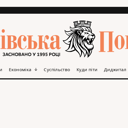
и
Економіка
Суспільство
Куди піти
Диджитал