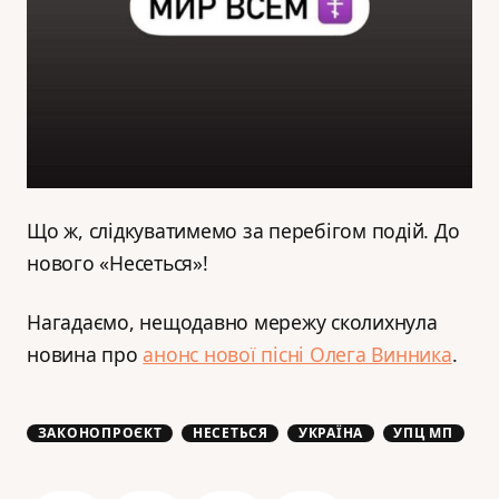
Що ж, слідкуватимемо за перебігом подій. До
нового «Несеться»!
Нагадаємо, нещодавно мережу сколихнула
новина про
анонс нової пісні Олега Винника
.
ЗАКОНОПРОЄКТ
НЕСЕТЬСЯ
УКРАЇНА
УПЦ МП