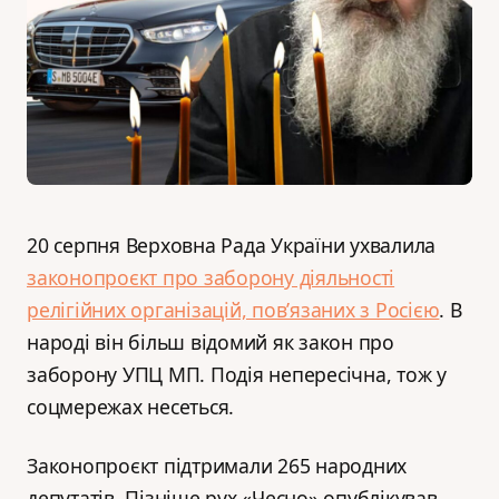
20 серпня Верховна Рада України ухвалила
законопроєкт про заборону діяльності
релігійних організацій, пов’язаних з Росією
. В
народі він більш відомий як закон про
заборону УПЦ МП. Подія непересічна, тож у
соцмережах несеться.
Законопроєкт підтримали 265 народних
депутатів. Пізніше рух «Чесно» опублікував