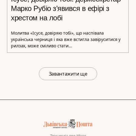
Марко Рубіо з’явився в ефірі з
хрестом на лобі
Молитва «Ісусе, довіряю тобі», що наспівала
українська черниця і яка вже встигла завіруситися у
рилзах, може сміливо стати…
Завантажити ще
Твоє медіа про Місто