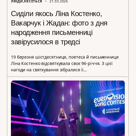
ЛЮДИ
НЕСЕТЬСЯ
21.03.2026
Сиділи якось Ліна Костенко,
Вакарчук і Жадан: фото з дня
народження письменниці
завірусилося в тредсі
19 березня шістдесятниця, поетеса й письменниця
Ліна Костенко відсвяткувала своє 96-річчя. З цієї
нагоди на святкування зібралися її…