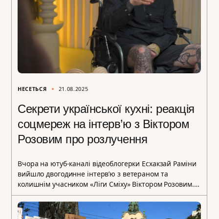
НЕСЕТЬСЯ
21.08.2025
Секрети української кухні: реакція
соцмереж на інтерв’ю з Віктором
Розовим про розлучення
Вчора на ютуб-каналі відеоблогерки Есхакзай Раміни
вийшло двогодинне інтерв’ю з ветераном та
колишнім учасником «Ліги Сміху» Віктором Розовим.…