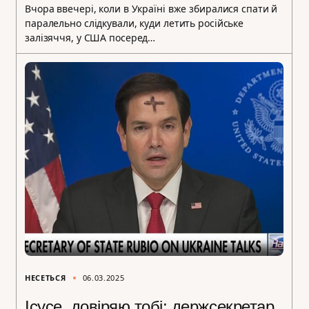
Вчора ввечері, коли в Україні вже збиралися спати й
паралельно слідкували, куди летить російське
залізяччя, у США посеред…
НЕСЕТЬСЯ
06.03.2025
Ісусе, довіряю тобі: держсекретар