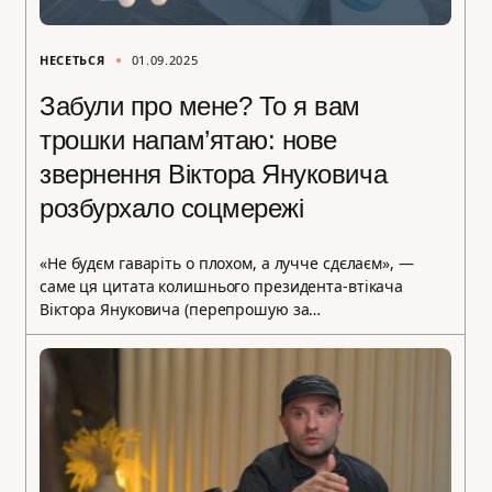
НЕСЕТЬСЯ
01.09.2025
Забули про мене? То я вам
трошки напам’ятаю: нове
звернення Віктора Януковича
розбурхало соцмережі
«Не будєм гаваріть о плохом, а лучче сдєлаєм», —
саме ця цитата колишнього президента-втікача
Віктора Януковича (перепрошую за…