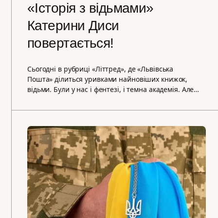
«Історія з відьмами»
Катерини Диси
повертається!
Сьогодні в рубриці «Літтред», де «Львівська
Пошта» ділиться уривками найновіших книжок,
відьми. Були у нас і фентезі, і темна академія. Але…