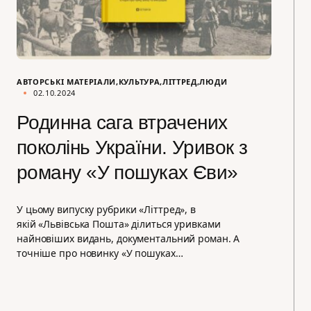
АВТОРСЬКІ МАТЕРІАЛИ
КУЛЬТУРА
ЛІТТРЕД
ЛЮДИ
02.10.2024
Родинна сага втрачених
поколінь України. Уривок з
роману «У пошуках Єви»
У цьому випуску рубрики «Літтред», в
якій «Львівська Пошта» ділиться уривками
найновіших видань, документальний роман. А
точніше про новинку «У пошуках…