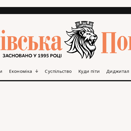
и
Економіка
Суспільство
Куди піти
Диджитал