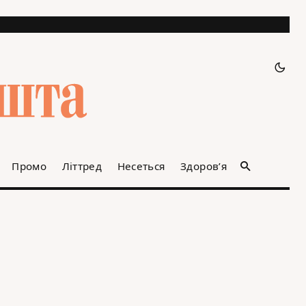
Промо
Літтред
Несеться
Здоров’я