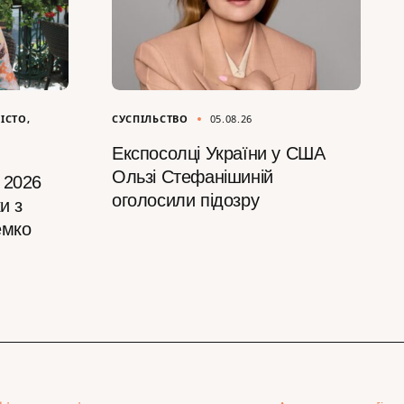
ІСТО
СУСПІЛЬСТВО
05.08.26
Експосолці України у США
Ользі Стефанішиній
 2026
оголосили підозру
и з
емко