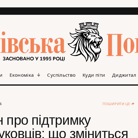
и
Економіка
Суспільство
Куди піти
Диджитал
6
ПОШИРИТИ ЦЕ
 про підтримку
ковців: що зміниться