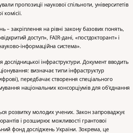
вали пропозиції наукової спільноти, університетів
 комісії.
ь – закріплення на рівні закону базових понять,
відкритий доступ», FAIR-дані, «постдокторант» і
науково-інформаційна система».
 дослідницької інфраструктури. Документ вводить
кціонування: визначає типи інфраструктур
цифрові), передбачає створення спеціального
мування національних консорціумів для об’єднання
ься розвитку молодих учених. Закон запроваджує
торантів і розширює можливості грантової
ний фонд досліджень України. Зокрема, це