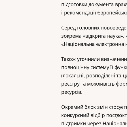
підготовки документа враху
і рекомендації Європейської
Серед головних нововведен
зокрема «відкрита наука», «
«Національна електронна 
Також уточнили визначення
повноцінну систему її фун
(локальні, розподілені та 
реєстру та можливість фор
ресурсів.
Окремий блок змін стосуєт
конкурсний відбір постдок
підтримки через Національ