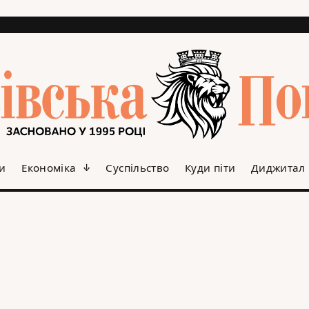
и
Економіка
Суспільство
Куди піти
Диджитал