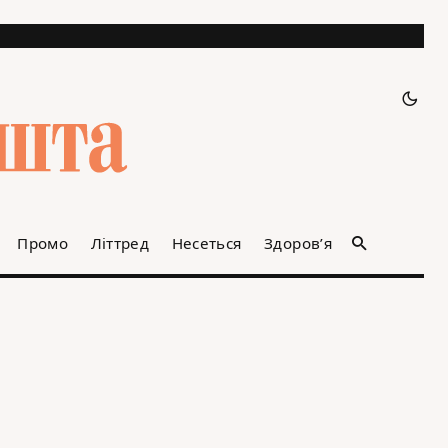
Промо
Літтред
Несеться
Здоров’я