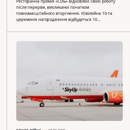
Ресторанна премія «Сіль» відновлює свою роботу
після перерви, викликаної початком
повномасштабного вторгнення. Ювілейна 10-та
церемонія нагородження відбудеться 10…