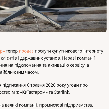
ар»
тепер
продає
послуги супутникового інтернету
 клієнтів і державних установ. Наразі компанії
я на підключення та активацію сервісу, а
найближчим часом.
я підписання 6 травня 2026 року угоди про
тво між «Київстаром» та Starlink.
а великі компанії, промислові підприємства,