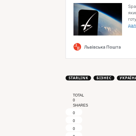
STARLINK
БІЗНЕС
УКРАЇН
TOTAL
0
SHARES
0
0
0