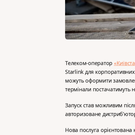
Телеком-оператор
«Київст
Starlink для корпоративних
можуть оформити замовленн
термінали постачатимуть 
Запуск став можливим післ
авторизоване дистриб’юторс
Нова послуга орієнтована н