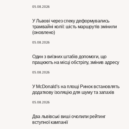
05.08.2026
У Львові через спеку деформувались
трамвайні колії: шість маршрутів змінили
(оновлено)
05.08.2026
Один з виїзних штабів допомоги, що
працюють на місці обстрілу, змінив адресу
05.08.2026
У McDonald’s на площі Ринок встановлять
додаткову ізоляцію для шуму та запахів
05.08.2026
Два львівські виші очолили рейтинг
вступної кампанії