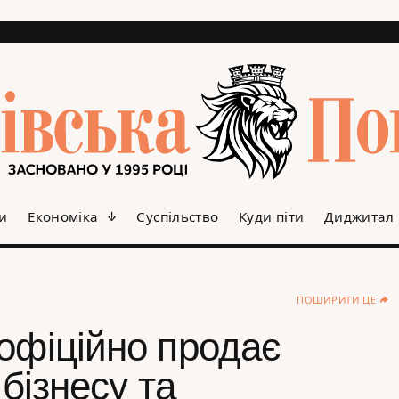
и
Економіка
Суспільство
Куди піти
Диджитал
ПОШИРИТИ ЦЕ
офіційно продає
 бізнесу та