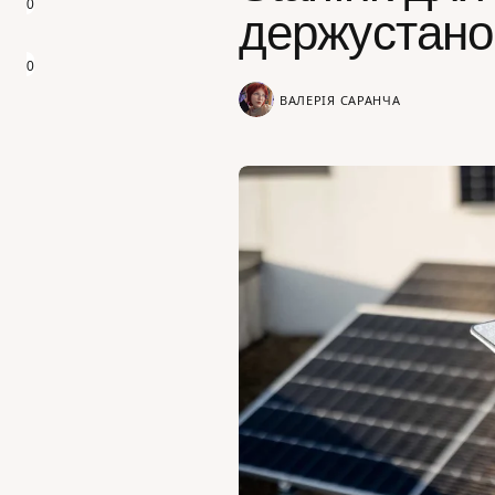
0
держустано
0
ВАЛЕРІЯ САРАНЧА