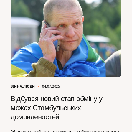
ВІЙНА
ЛЮДИ
04.07.2025
Відбувся новий етап обміну у
межах Стамбульських
домовленостей
26 червня відбувся ще один етап обміну полоненими