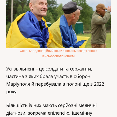
Фото: Координаційний штаб з питань поводження з
військовополоненими
Усі звільнені – це солдати та сержанти,
частина з яких брала участь в обороні
Маріуполя й перебувала в полоні ще з 2022
року.
Більшість із них мають серйозні медичні
діагнози, зокрема епілепсію, ішемічну