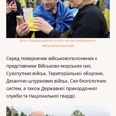
Фото: Координаційний штаб з питань поводження з
військовополоненими
Серед повернених військовополонених є
представники Військово-морських сил,
Сухопутних військ, Територіальної оборони,
Десантно-штурмових військ, Сил безпілотних
систем, а також Державної прикордонної
служби та Національної гвардії.