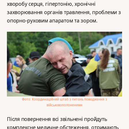
хворобу серця, гіпертонію, хронічні
захворювання органів травлення, проблеми з
опорно-руховим апаратом та зором.
Фото: Координаційний штаб з питань поводження з
військовополоненими
Після повернення всі звільнені пройдуть
комплексне медичне обстеження, отримають