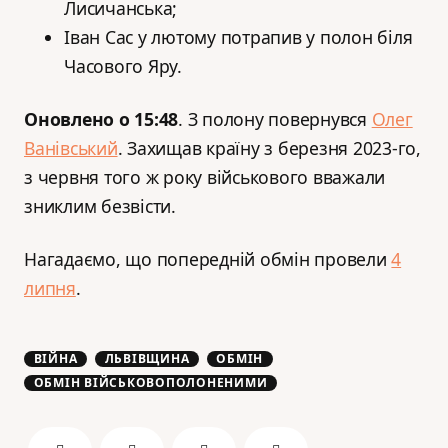
Лисичанська;
Іван Сас у лютому потрапив у полон біля
Часового Яру.
Оновлено о 15:48
. З полону повернувся
Олег
Ванівський
. Захищав країну з березня 2023-го,
з червня того ж року військового вважали
зниклим безвісти.
Нагадаємо, що попередній обмін провели
4
липня
.
ВІЙНА
ЛЬВІВЩИНА
ОБМІН
ОБМІН ВІЙСЬКОВОПОЛОНЕНИМИ