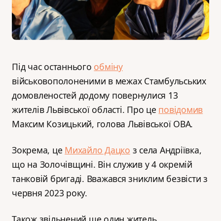
Під час останнього
обміну
військовополоненими в межах Стамбульських
домовленостей додому повернулися 13
жителів Львівської області. Про це
повідомив
Максим Козицький, голова Львівської ОВА.
Зокрема, це
Михайло Дацко
з села Андріївка,
що на Золочівщині. Він служив у 4 окремій
танковій бригаді. Вважався зниклим безвісти з
червня 2023 року.
Також звільнений ще один житель