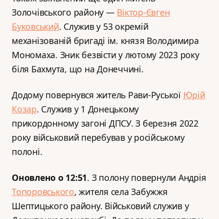
Золочівського району —
Віктор-Євген
Буковський
. Служив у 53 окремій
механізованій бригаді ім. князя Володи‌мира
Монома‌ха. Зник безвісти у лютому 2023 року
біля Бахмута, що на Донеччині.
Додому повернувся житель Рави-Руської
Юрій
Козар
. Служив у 1 Донецькому
прикордонному загоні ДПСУ. З березня 2022
року військовий перебував у російському
полоні.
Оновлено о 12:51
. З полону повернули Андрія
Топоровського
, жителя села Забужжя
Шептицького району. Військовий служив у