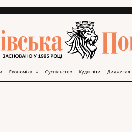
и
Економіка
Суспільство
Куди піти
Диджитал