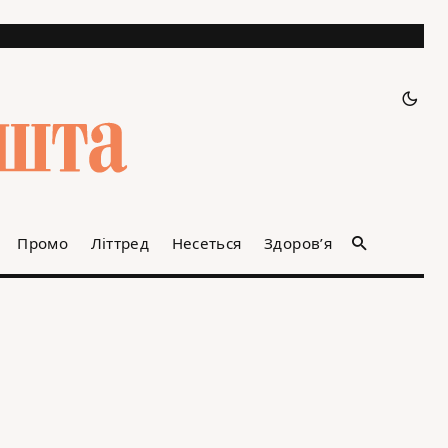
Промо
Літтред
Несеться
Здоров’я