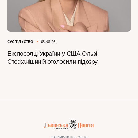
СУСПІЛЬСТВО
05.08.26
Експосолці України у США Ользі
Стефанішиній оголосили підозру
Твоє медіа про Місто