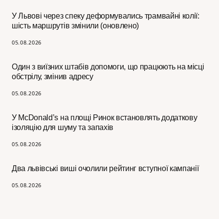
У Львові через спеку деформувались трамвайні колії:
шість маршрутів змінили (оновлено)
05.08.2026
Один з виїзних штабів допомоги, що працюють на місці
обстрілу, змінив адресу
05.08.2026
У McDonald’s на площі Ринок встановлять додаткову
ізоляцію для шуму та запахів
05.08.2026
Два львівські виші очолили рейтинг вступної кампанії
05.08.2026