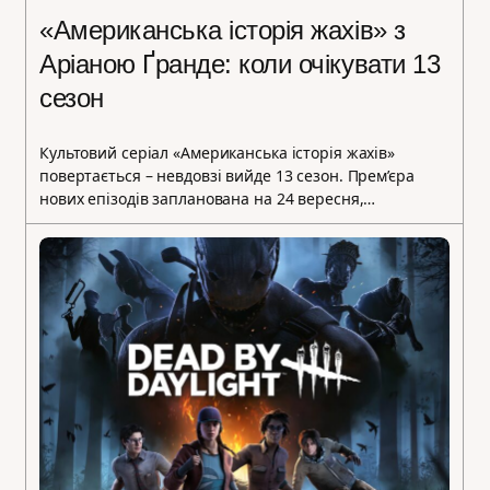
«Американська історія жахів» з
Аріаною Ґранде: коли очікувати 13
сезон
Культовий серіал «Американська історія жахів»
повертається – невдовзі вийде 13 сезон. Прем’єра
нових епізодів запланована на 24 вересня,…