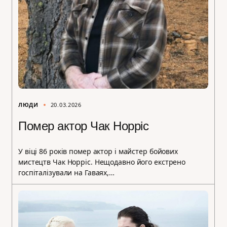
ЛЮДИ
20.03.2026
Помер актор Чак Норріс
У віці 86 років помер актор і майстер бойових
мистецтв Чак Норріс. Нещодавно його екстрено
госпіталізували на Гаваях,…