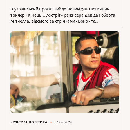
В український прокат вийде новий фантастичний
трилер «Кінець Оук-стріт» режисера Девіда Роберта
Мітчелла, відомого за стрічками «Воно» та…
КУЛЬТУРА
ПОЛІТИКА
07.06.2026