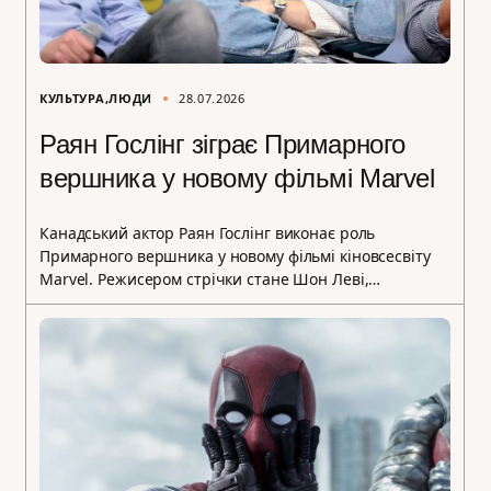
КУЛЬТУРА
ЛЮДИ
28.07.2026
Раян Гослінг зіграє Примарного
вершника у новому фільмі Marvel
Канадський актор Раян Гослінг виконає роль
Примарного вершника у новому фільмі кіновсесвіту
Marvel. Режисером стрічки стане Шон Леві,…