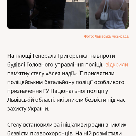
Фото: Львівська міськрада
На площі Генерала Григоренка, навпроти
будівлі Головного управління поліції,
відкрили
пам’ятну стелу «Алея надії». Її присвятили
поліцейським батальйону поліції особливого
призначення ГУ Національної поліції у
Львівській області, які зникли безвісти під час
захисту України.
Стелу встановили за ініціативи родин зниклих
безвісти правоохоронців. На ній розмістили