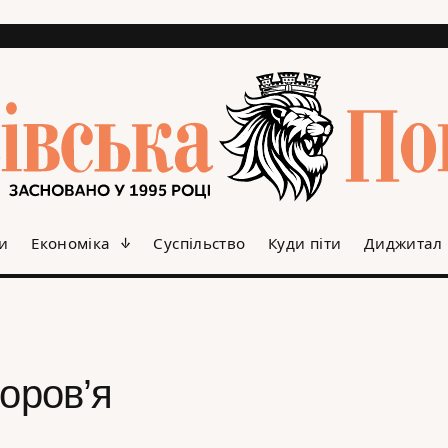
и
Економіка
Суспільство
Куди піти
Диджитал
оров’я