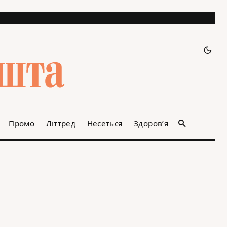
Промо
Літтред
Несеться
Здоров’я