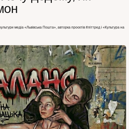
мон
культури медіа «Львівська Пошта», авторка проєктів #літтред і «Культура на