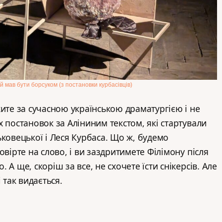
й мав бути борсуком (з постановки курбасівців)
жите за сучасною українською драматургією і не
 постановок за Аліниним текстом, які стартували
ьковецької і Леся Курбаса. Що ж, будемо
овірте на слово, і ви заздритимете Філімону після
А ще, скоріш за все, не схочете їсти снікерсів. Але
 так видається.