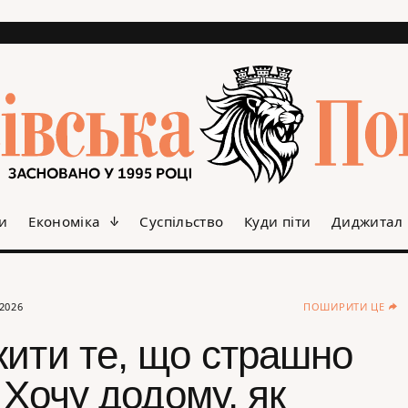
и
Економіка
Суспільство
Куди піти
Диджитал
.2026
ПОШИРИТИ ЦЕ
жити те, що страшно
о Хочу додому, як