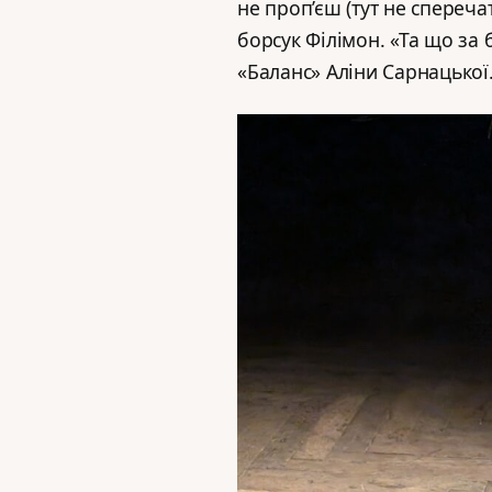
не проп’єш (тут не спереча
борсук Філімон. «Та що за б
«Баланс» Аліни Сарнацької