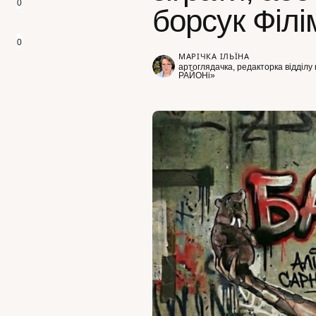
0
борсук Філі
0
МАРІЧКА ІЛЬЇНА
артоглядачка, редакторка відділу 
РАЙОНі»