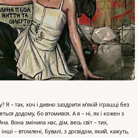
 Я – так, хоч і дивно заздрити м’якій іграшці без
еться додому, бо втомився. А я – ні, як і кожен з
йна. Вона змінила нас, дім, весь світ – тих,
інші – втомлені, бувалі, з досвідом, який, кажуть,