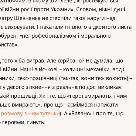
матюччям, в якому (ой, леле!) «простежуються
ї війни росії проти України». Словом, ніжні душі
еатру Шевченка не стерпіли такої наруги над
 виховувати. І накатали гнівного відкритого листа
 обурені «непрофесіоналізмом і моральною
вистав».
д того хіба виграв. Але серйозно? Не думала, що
 війни. Наші військові – колишні механіки, водії,
нники, секс-працівниці (так-так, вони теж воюють) –
 у декого зіткнення з реальністю досі викликає
кій прошивці. Як і те, що «герої вмирають, і чим
ільше вмирають», про що насмілився написати
 розмову з ним тутечки
). А «Баланс» і про те, що
 героями, гинуть.