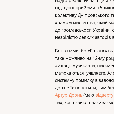
надто реалістична. Ще й з 
підступні прийоми гібридно
колективу Дніпровського т
храмом мистецтва, який має
до громадськості України,
незрілістю деяких авторів 
Бог з ними, бо «Баланс» ві
таке можливо на 12-му році
айтівці, музиканти, письме
матюкаються, уявляєте. Але
системну помилку в заводсь
довше їх не міняти, тим б
Артур Дронь
(маю
відверту
тих, кого звикло називаємо