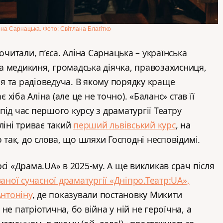
іна Сарнацька. Фото: Світлана Благітко
очитали, п’єса. Аліна Сарнацька – українська
 медикиня, громадська діячка, правозахисниця,
 та радіоведуча. В якому порядку краще
є хіба Аліна (але це не точно). «Баланс» став її
ід час першого курсу з драматургії Театру
ліні триває такий
перший львівський курс
, на
о так, до слова, що шляхи Господні несповідимі.
сі «Драма.UA» в 2025-му. А ще викликав срач після
ваної сучасної драматургії «Дніпро.Театр:UA»,
нтоніну
, де показували постановку Микити
не патріотична, бо війна у ній не героїчна, а