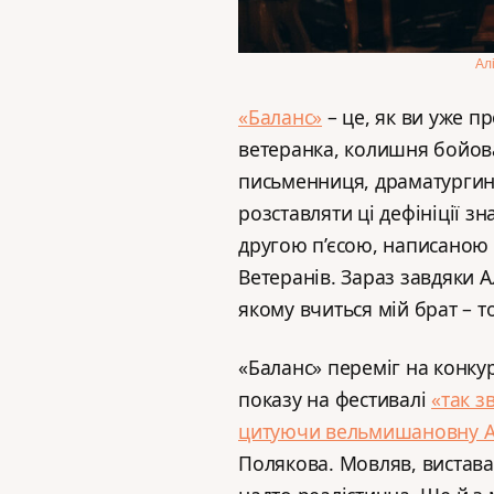
Ал
«Баланс»
– це, як ви уже пр
ветеранка, колишня бойова
письменниця, драматургиня
розставляти ці дефініції зна
другою п’єсою, написаною п
Ветеранів. Зараз завдяки А
якому вчиться мій брат – т
«Баланс» переміг на конкур
показу на фестивалі
«так з
цитуючи вельмишановну А
Полякова. Мовляв, вистава 