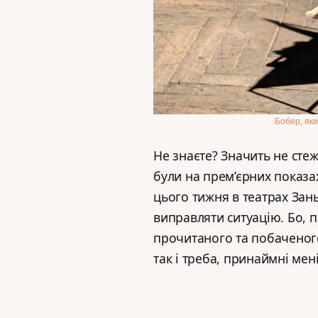
Бобер, яки
Не знаєте? Значить не сте
були на прем’єрних показах
цього тижня в театрах Зан
виправляти ситуацію. Бо, п
прочитаного та побаченого. 
так і треба, принаймні мені