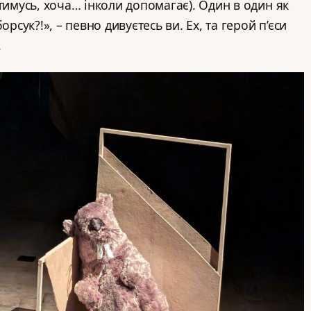
тимусь, хоча… інколи допомагає). Один в один як
орсук?!», – певно дивуєтесь ви. Ех, та герой п’єси
.