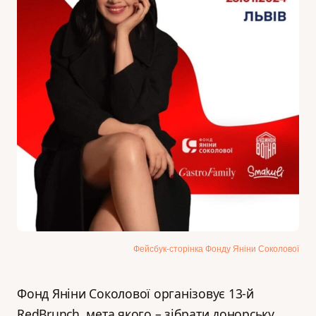
Фейсбук-сторінка Фонду Яніни Соколової
Фонд Яніни Соколової організовує 13-й
RedBrunch, мета якого – зібрати донорську