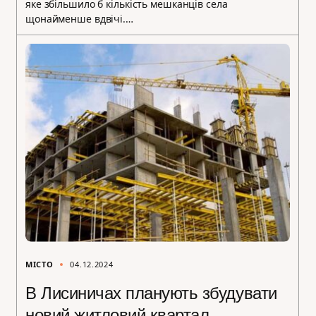
яке збільшило б кількість мешканців села
щонайменше вдвічі.…
МІСТО
04.12.2024
В Лисиничах планують збудувати
новий житловий квартал