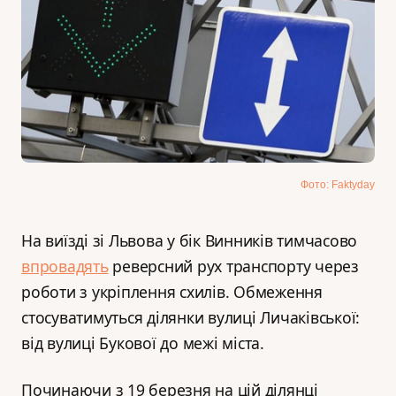
Фото: Faktyday
На виїзді зі Львова у бік Винників тимчасово
впровадять
реверсний рух транспорту через
роботи з укріплення схилів. Обмеження
стосуватимуться ділянки вулиці Личаківської:
від вулиці Букової до межі міста.
Починаючи з 19 березня на цій ділянці