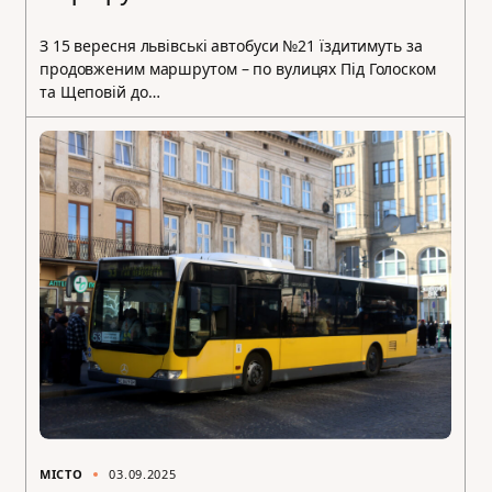
З 15 вересня львівські автобуси №21 їздитимуть за
продовженим маршрутом – по вулицях Під Голоском
та Щеповій до…
МІСТО
03.09.2025