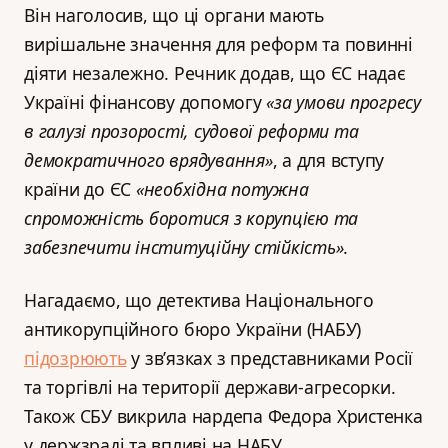
Він наголосив, що ці органи мають
вирішальне значення для реформ та повинні
діяти незалежно. Речник додав, що ЄС надає
Україні фінансову допомогу
«за умови прогресу
в галузі прозорості, судової реформи та
демократичного врядування»
, а для вступу
країни до ЄС
«необхідна потужна
спроможність боротися з корупцією та
забезпечити інституційну стійкість»
.
Нагадаємо, що детектива Національного
антикорупційного бюро України (НАБУ)
підозрюють
у зв’язках з представниками Росії
та торгівлі на території держави-агресорки.
Також СБУ викрила нардепа Федора Христенка
у держзраді та впливі на НАБУ.