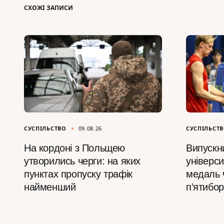
СХОЖІ ЗАПИСИ
СУСПІЛЬСТВО
09.08.26
СУСПІЛЬСТ
На кордоні з Польщею
Випускни
утворились черги: на яких
універс
пунктах пропуску трафік
медаль 
найменший
п’ятибо