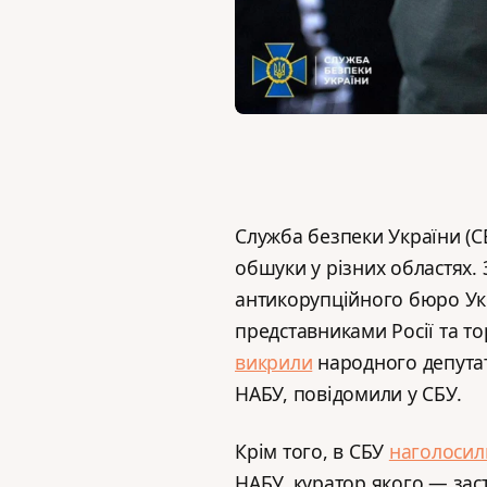
Служба безпеки України (С
обшуки у різних областях.
антикорупційного бюро Укр
представниками Росії та то
викрили
народного депутат
НАБУ, повідомили у СБУ.
Крім того, в СБУ
наголосил
НАБУ, куратор якого — зас