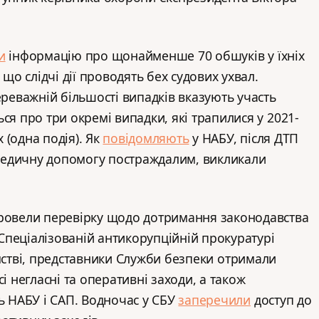
и
інформацію про щонайменше 70 обшуків у їхніх
 що слідчі дії проводять бех судових ухвал.
ереважній більшості випадків вказують участь
ся про три окремі випадки, які трапилися у 2021-
х (одна подія). Як
повідомляють
у НАБУ, після ДТП
едичну допомогу постраждалим, викликали
провели перевірку щодо дотримання законодавства
пеціалізованій антикорупційній прокуратурі
мстві, представники Служби безпеки отримали
сі негласні та оперативні заходи, а також
ть НАБУ і САП. Водночас у СБУ
заперечили
доступ до