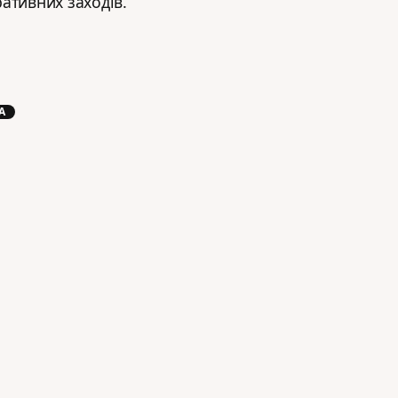
ативних заходів.
А