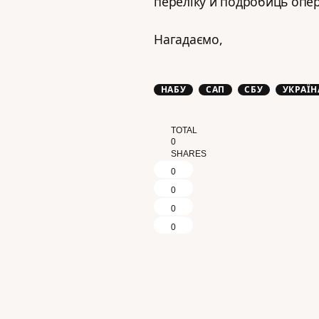
переліку й подробиць опер
Нагадаємо,
НАБУ
САП
СБУ
УКРАЇН
TOTAL
0
SHARES
0
0
0
0