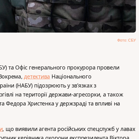
Фото: СБУ
БУ) та Офіс генерального прокурора провели
 Зокрема,
детектива
Національного
аїни (НАБУ) підозрюють у зв’язках з
ргівлі на території держави-агресорки, а також
а Федора Христенка у держзраді та впливі на
и
, що виявили агента російських спецслужб у лавах
тупник керівника охорони експрезидента Віктора