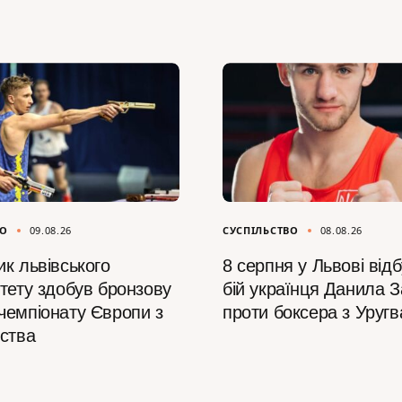
ВО
09.08.26
СУСПІЛЬСТВО
08.08.26
к львівського
8 серпня у Львові від
итету здобув бронзову
бій українця Данила 
чемпіонату Європи з
проти боксера з Уруг
рства