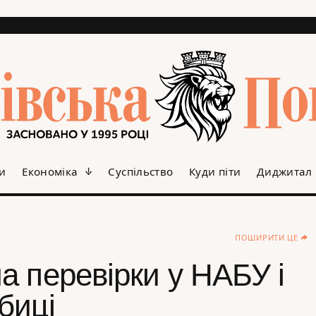
и
Економіка
Суспільство
Куди піти
Диджитал
ПОШИРИТИ ЦЕ
а перевірки у НАБУ і
биці