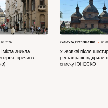
.08.2026
КУЛЬТУРА
СУСПІЛЬСТВО
06.0
і міста зникла
У Жовкві після шестир
нергія: причина
реставрації відкрили ц
но)
списку ЮНЕСКО