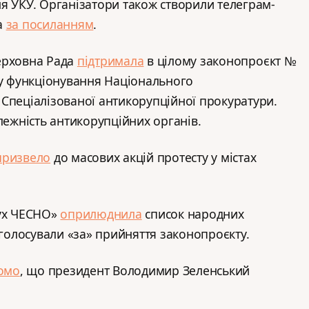
я УКУ. Організатори також створили телеграм-
а
за посиланням
.
ерховна Рада
підтримала
в цілому законопроєкт №
 у функціонування Національного
Спеціалізованої антикорупційної прокуратури.
лежність антикорупційних органів.
призвело
до масових акцій протесту у містах
Рух ЧЕСНО»
оприлюднила
список народних
оголосували «за» прийняття законопроєкту.
домо
, що президент Володимир Зеленський