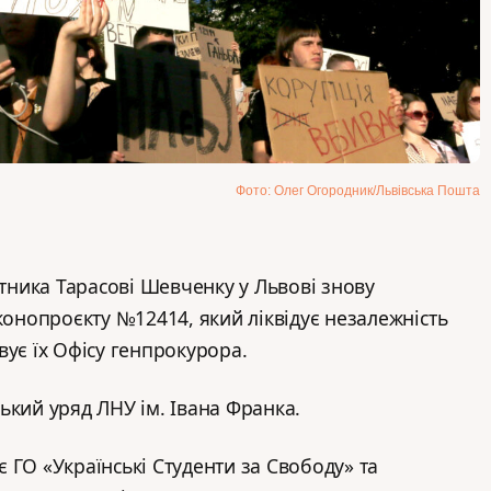
Фото: Олег Огородник/Львівська Пошта
ятника Тарасові Шевченку у Львові знову
конопроєкту №12414, який ліквідує незалежність
вує їх Офісу генпрокурора.
ький уряд ЛНУ ім. Івана Франка.
 ГО «Українські Студенти за Свободу» та