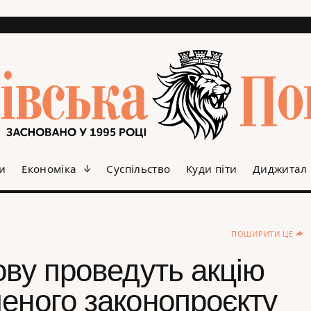
и
Економіка
Суспільство
Куди піти
Диджитал
ПОШИРИТИ ЦЕ
ову проведуть акцію
еного законопроєкту