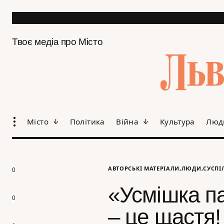
Твоє медіа про Місто
Місто
Політика
Війна
Культура
Люд
АВТОРСЬКІ МАТЕРІАЛИ
ЛЮДИ
СУСПІ
0
«Усмішка пац
0
– це щастя!