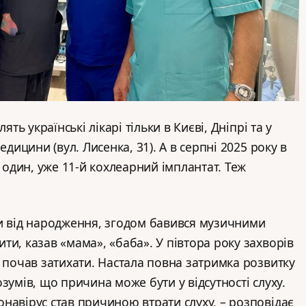
ять українські лікарі тільки в Києві, Дніпрі та у
едицини (вул. Лисенка, 31). А в серпні 2025 року в
дин, уже 11-й кохлеарний імплантат. Теж
и від народження, згодом бавився музичними
ти, казав «мама», «баба». У півтора року захворів
о почав затихати. Настала повна затримка розвитку
зумів, що причина може бути у відсутності слуху.
навірус став причиною втрати слуху, – розповідає