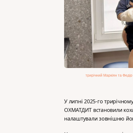
трирічний Маркіян та Феді
У липні 2025-го трирічному
ОХМАТДИТ встановили кохле
налаштували зовнішню його