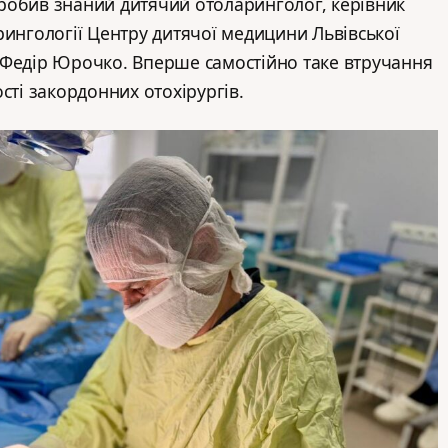
робив знаний дитячий отоларинголог, керівник
рингології Центру дитячої медицини Львівської
 Федір Юрочко. Вперше самостійно таке втручання
сті закордонних отохірургів.