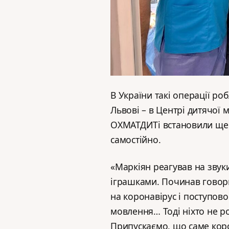
В України такі операції робл
Львові – в Центрі дитячої м
ОХМАТДИТі встановили ще о
самостійно.
«Маркіян реагував на звук
іграшками. Починав говори
на коронавірус і поступов
мовлення… Тоді ніхто не ро
Припускаємо, що саме коро