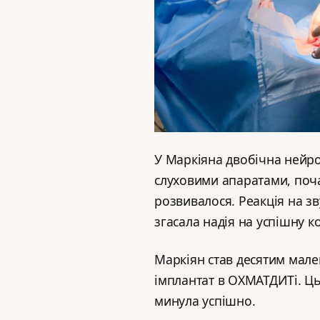
У Маркіяна двобічна нейро
слуховими апаратами, поча
розвивалося. Реакція на зв
згасала надія на успішну к
Маркіян став десятим мал
імплантат в ОХМАТДИТі. Ц
минула успішно.