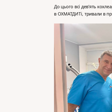
До цього всі дев’ять кохле
в ОХМАТДИТі, тривали в при