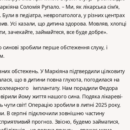
кіяна Соломія Рупало. – Ми, як лікарська сімʼя,
 Були в педіатра, невропатолога, у різних центрах
ив. Усі казали, що дитина здорова. Мовляв, хлопці
и, зачекайте, займайтеся, все буде добре».
-го синові зробили перше обстеження слуху, і
м.
зних обстежень. У Маркіяна підтвердили цілковиту
алася, що в дитини повна глухота, погодилася на
кохлеарного імплантату. Нам порадили Федора
овірили йому життя нашого сина. Подяка лікареві-
 чути світ! Операцію зробили в липні 2025 року,
и. В серпні підключили зовнішню частину
сприятливий прогноз. Звісно, будемо займатися,