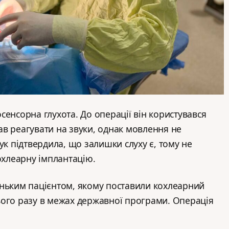
сенсорна глухота. До операції він користувався
в реагувати на звуки, однак мовлення не
ук підтвердила, що залишки слуху є, тому не
охлеарну імплантацію.
еньким пацієнтом, якому поставили кохлеарний
ього разу в межах державної програми. Операція