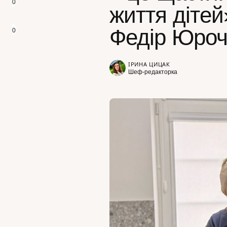
0
життя дітей
Федір Юроч
0
ІРИНА ЦИЦАК
Шеф-редакторка