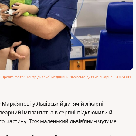
р Юрочко фото: Центр дитячої медицини Львівська дитяча лікарня ОХМАТДИТ
 Маркіянові у Львівській дитячій лікарні
арний імплантат, а в серпні підключили й
 частину. Тож маленький львів’янин чутиме.