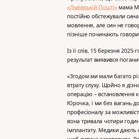
«Львівській Пошті»
мама Мар
постійно обстежували сина.
мовлення, але син не говор
пізніше починають говорит
Із її слів, 15 березня 2025
результат виявився погани
«Згодом ми мали багато рі
втрату слуху. Щойно я дізн
операцію – встановлення 
Юрочка, і ми без вагань д
професіоналу за можливість
вона тривала чотири годин
імплантату. Медики дають 