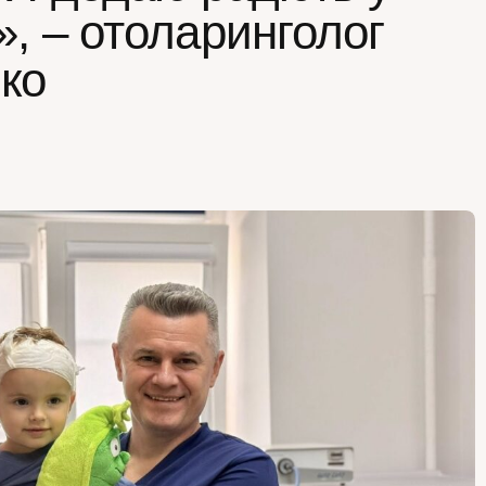
», – отоларинголог
ко