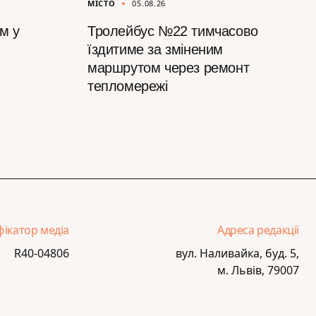
МІСТО
05.08.26
м у
Тролейбус №22 тимчасово
їздитиме за зміненим
маршрутом через ремонт
тепломережі
фікатор медіа
Адреса редакції
R40-04806
вул. Наливайка, буд. 5,
м. Львів, 79007