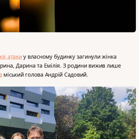
ої атаки
у власному будинку загинули жінка
Ярина, Дарина та Емілія. З родини вижив лише
в
міський голова Андрій Садовий.