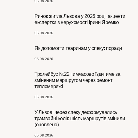
06.08.2026
Ринок житла Львова у 2026 році: акценти
експертки з нерухомості Ірини Яремко
06.08.2026
Як допомогти тваринам у спеку: поради
06.08.2026
Тролейбус №22 тимчасово їздитиме за
зміненим маршрутом через ремонт
тепломережі
05.08.2026
У Львові через спеку деформувались
трамвайні колії: шість маршрутів змінили
(оновлено)
05.08.2026