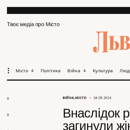
Твоє медіа про Місто
Місто
Політика
Війна
Культура
Люд
ВІЙНА
МІСТО
04.09.2024
0
Внаслідок р
0
загинули жі