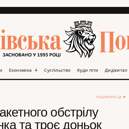
и
Економіка
Суспільство
Куди піти
Диджитал
ПОШИРИТИ ЦЕ
акетного обстрілу
нка та троє доньок