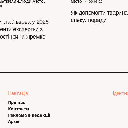
МАТЕРІАЛИ
ЛЮДИ
МІСТО
МІСТО
06.08.26
ВО
Як допомогти тварина
спеку: поради
итла Львова у 2026
центи експертки з
ості Ірини Яремко
Навігація
Іденти
Про нас
Контакти
Реклама в редакції
Архів