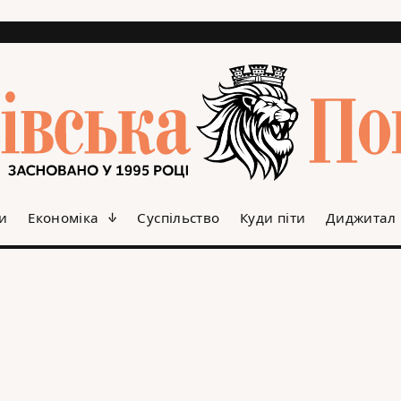
и
Економіка
Суспільство
Куди піти
Диджитал