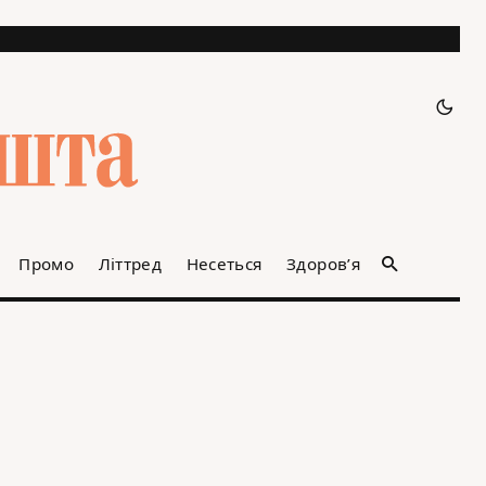
Промо
Літтред
Несеться
Здоров’я