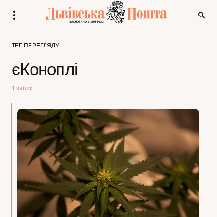
ТЕГ ПЕРЕГЛЯДУ
єКоноплі
1 запис