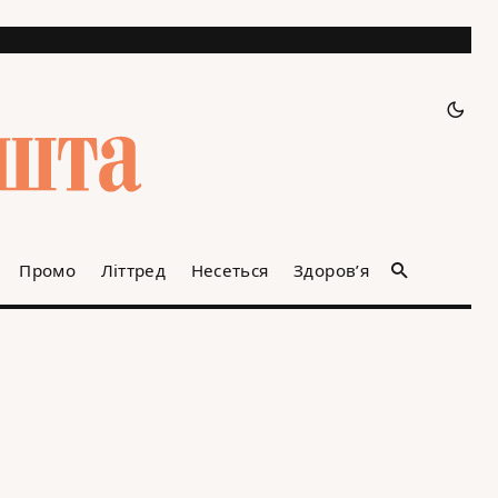
Промо
Літтред
Несеться
Здоров’я