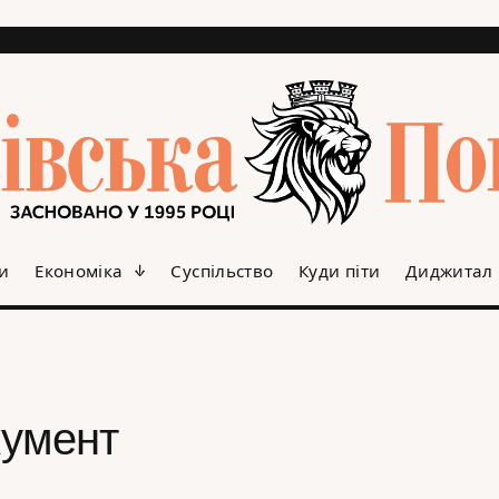
и
Економіка
Суспільство
Куди піти
Диджитал
кумент