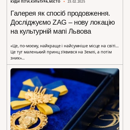
КУДИ ПІТИ
КУЛЬТУРА
МІСТО
23.02.2025
Галерея як спосіб продовження.
Досліджуємо ZAG – нову локацію
на культурній мапі Львова
«Це, по-моєму, найкраще і найсумніше місце на світі…
Це тут маленький принц з’явився на Землі, а потім
зник»…