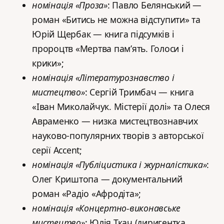
номінація «Проза»
: Павло Белянський —
роман «Битись не можна відступити» та
Юрій Щербак — книга підсумків і
пророцтв «Мертва пам’ять. Голоси і
крики»;
номінація «Літературознавство і
мистецтво»
: Сергій Тримбач — книга
«Іван Миколайчук. Містерії долі» та Олеся
Авраменко — низка мистецтвознавчих
науково-популярних творів з авторської
серії Accent;
номінація «Публіцистика і журналістика»
:
Олег Криштопа — документальний
роман «Радіо «Афродіта»;
номінація «Концертно-виконавське
мистецтво»
: Юлія Ткач (диригентка,