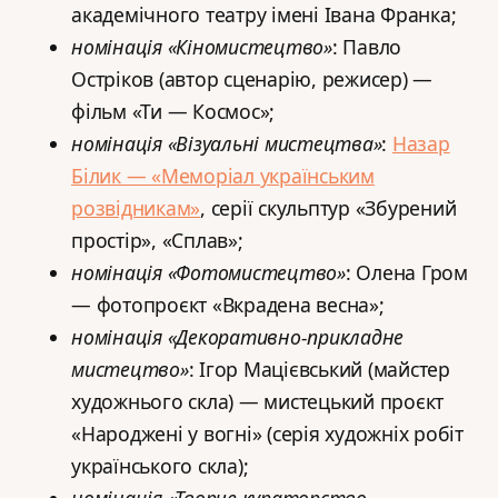
академічного театру імені Івана Франка;
номінація «Кіномистецтво»
: Павло
Остріков (автор сценарію, режисер) —
фільм «Ти — Космос»;
номінація «Візуальні мистецтва»
:
Назар
Білик — «Меморіал українським
розвідникам»
, серії скульптур «Збурений
простір», «Сплав»;
номінація «Фотомистецтво»
: Олена Гром
— фотопроєкт «Вкрадена весна»;
номінація «Декоративно-прикладне
мистецтво»
: Ігор Мацієвський (майстер
художнього скла) — мистецький проєкт
«Народжені у вогні» (серія художніх робіт
українського скла);
номінація «Творче кураторство