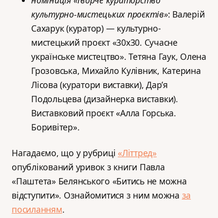
культурно-мистецьких проєктів»
: Валерій
Сахарук (куратор) — культурно-
мистецький проєкт «30х30. Сучасне
українське мистецтво». Тетяна Гаук, Олена
Грозовська, Михайло Кулівник, Катерина
Лісова (куратори виставки), Дар’я
Подольцева (дизайнерка виставки).
Виставковий проєкт «Алла Горська.
Боривітер».
Нагадаємо, що у рубриці
«Літтред»
опублікований уривок з книги Павла
«Паштета» Белянського «Битись не можна
відступити». Ознайомитися з ним можна
за
посиланням
.