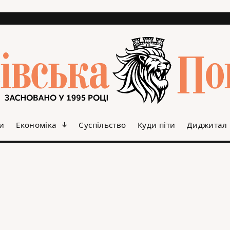
и
Економіка
Суспільство
Куди піти
Диджитал