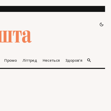
Промо
Літтред
Несеться
Здоров’я