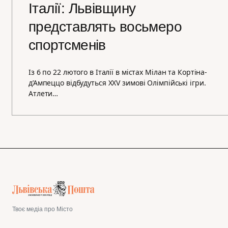
Італії: Львівщину
представлять восьмеро
спортсменів
Із 6 по 22 лютого в Італії в містах Мілан та Кортіна-
д’Ампеццо відбудуться ХХV зимові Олімпійські ігри.
Атлети…
Твоє медіа про Місто