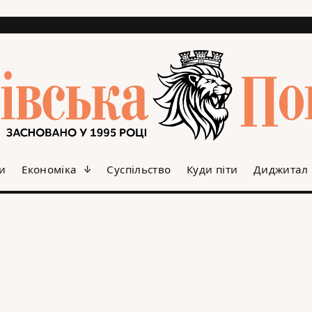
и
Економіка
Суспільство
Куди піти
Диджитал