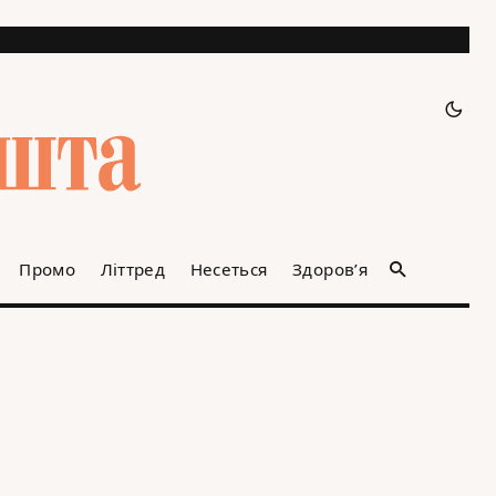
Промо
Літтред
Несеться
Здоров’я