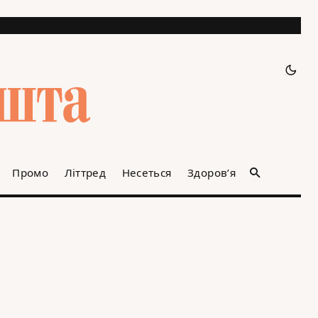
Промо
Літтред
Несеться
Здоров’я