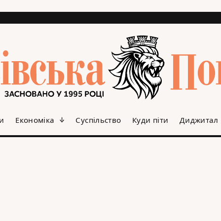
и
Економіка
Суспільство
Куди піти
Диджитал