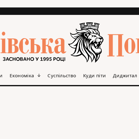
и
Економіка
Суспільство
Куди піти
Диджитал