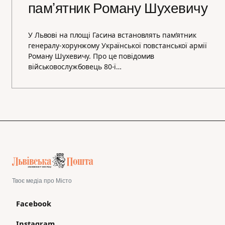
памʼятник Роману Шухевичу
У Львові на площі Гасина встановлять памʼятник
генералу-хорунжому Української повстанської армії
Роману Шухевичу. Про це повідомив
військовослужбовець 80-ї…
Твоє медіа про Місто
Facebook
Instagram