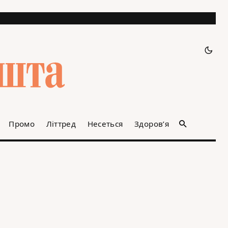
Промо
Літтред
Несеться
Здоров’я