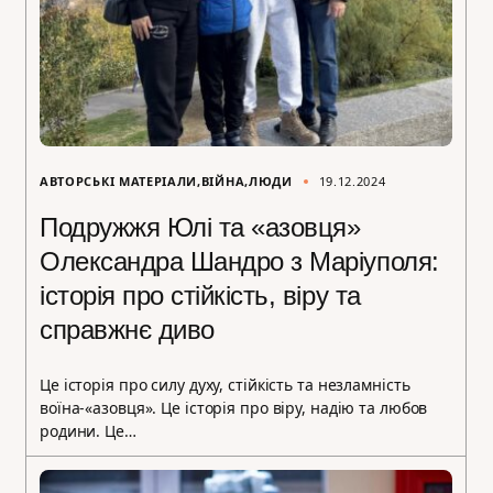
АВТОРСЬКІ МАТЕРІАЛИ
ВІЙНА
ЛЮДИ
19.12.2024
Подружжя Юлі та «азовця»
Олександра Шандро з Маріуполя:
історія про стійкість, віру та
справжнє диво
Це історія про силу духу, стійкість та незламність
воїна-«азовця». Це історія про віру, надію та любов
родини. Це…