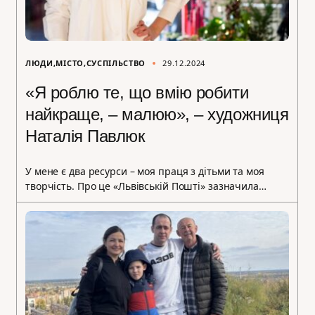
ЛЮДИ
МІСТО
СУСПІЛЬСТВО
29.12.2024
«Я роблю те, що вмію робити
найкраще, – малюю», – художниця
Наталія Павлюк
У мене є два ресурси – моя праця з дітьми та моя
творчість. Про це «Львівській Пошті» зазначила…