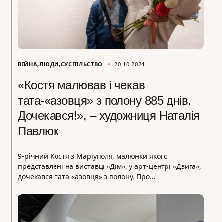
ВІЙНА
ЛЮДИ
СУСПІЛЬСТВО
20.10.2024
«Костя малював і чекав
тата-«азовця» з полону 885 днів.
Дочекався!», – художниця Наталія
Павлюк
9-річний Костя з Маріуполя, малюнки якого
представлені на виставці «Дім», у арт-центрі «Дзига»,
дочекався тата-«азовця» з полону. Про…