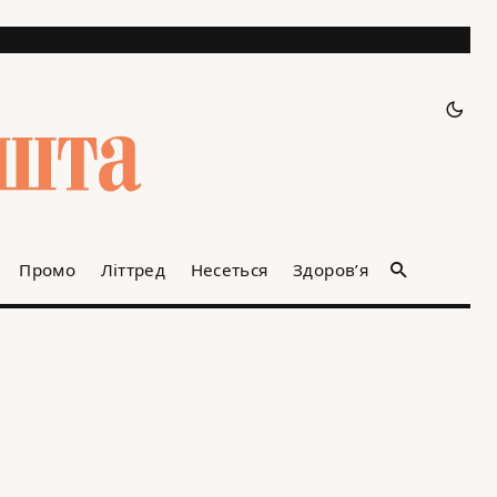
Промо
Літтред
Несеться
Здоров’я