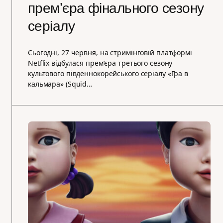
премʼєра фінального сезону
серіалу
Сьогодні, 27 червня, на стримінговій платформі
Netflix відбулася премʼєра третього сезону
культового південнокорейського серіалу «Гра в
кальмара» (Squid…