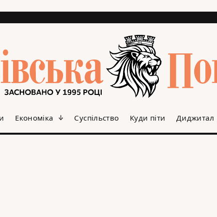
и
Економіка
Суспільство
Куди піти
Диджитал