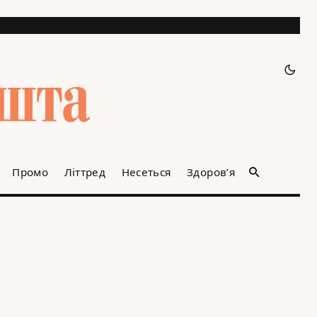
Промо
Літтред
Несеться
Здоров’я