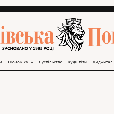
и
Економіка
Суспільство
Куди піти
Диджитал