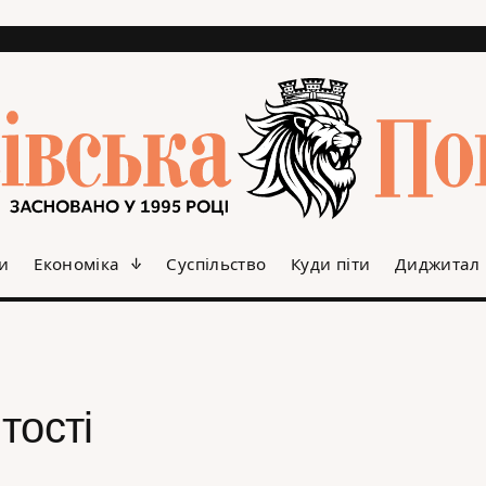
и
Економіка
Суспільство
Куди піти
Диджитал
тості