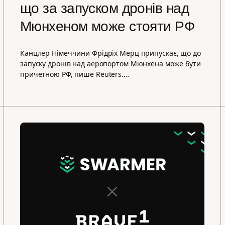
що за запуском дронів над
Мюнхеном може стояти РФ
Канцлер Німеччини Фрідріх Мерц припускає, що до
запуску дронів над аеропортом Мюнхена може бути
причетною РФ, пише Reuters.…