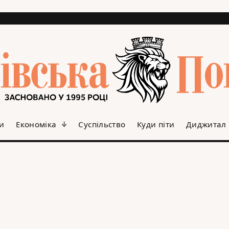
и
Економіка
Суспільство
Куди піти
Диджитал