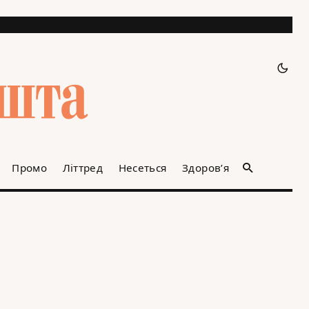
Промо
Літтред
Несеться
Здоров’я