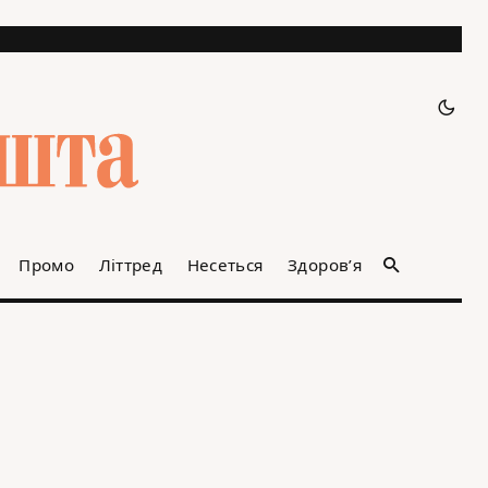
Промо
Літтред
Несеться
Здоров’я