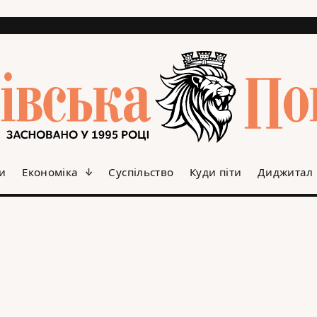
и
Економіка
Суспільство
Куди піти
Диджитал