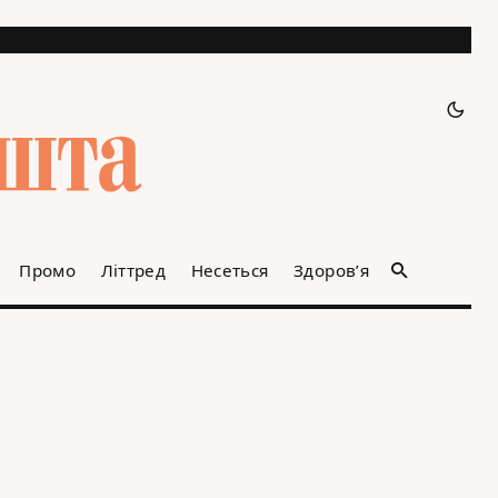
Промо
Літтред
Несеться
Здоров’я