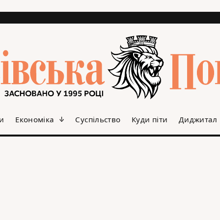
и
Економіка
Суспільство
Куди піти
Диджитал