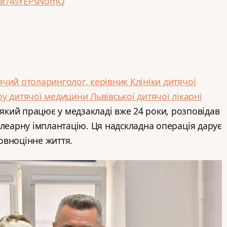
jar/4sYEPsNomQ
чий отоларинголог, керівник Клініки дитячої
у дитячої медицини Львівської дитячої лікарні
 який працює у медзакладі вже 24 роки, розповідав
леарну імплантацію. Ця надскладна операція дарує
овноцінне життя.