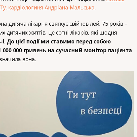
у, кардіологиня Андріана Мальська.
на дитяча лікарня святкує свій ювілей. 75 років –
х дитячих життів, це сотні лікарів, які щодня
чі.
До цієї події ми ставимо перед собою
1 000 000 гривень на сучасний монітор пацієнта
азначила вона.