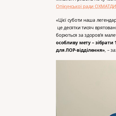
Опікунської ради ОХМАТДИТ
«Цієї суботи наша легендар
це десятки тисяч врятовани
борються за здоров’я мале
особливу мету – зібрати 
для ЛОР-відділення»
, – з