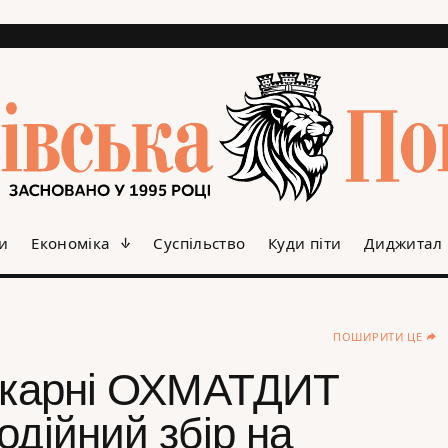
и
Економіка
Суспільство
Куди піти
Диджитал
ПОШИРИТИ ЦЕ
лікарні ОХМАТДИТ
одійний збір на