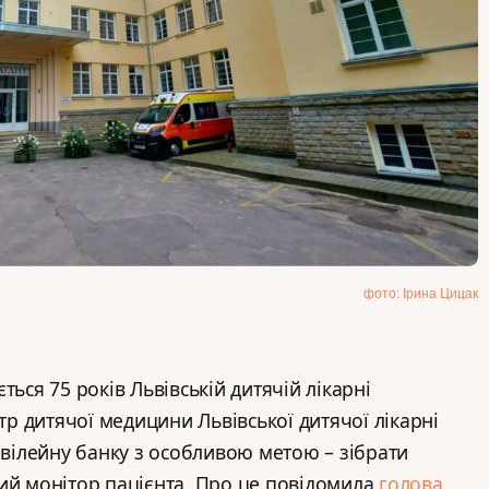
фото: Ірина Цицак
ться 75 років Львівській дитячій лікарні
 дитячої медицини Львівської дитячої лікарні
ілейну банку з особливою метою – зібрати
ий монітор пацієнта. Про це повідомила
голова