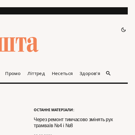
Промо
Літтред
Несеться
Здоров’я
ОСТАННІ МАТЕРІАЛИ:
Через ремонт тимчасово змінять рух
трамваїв №4 і №8