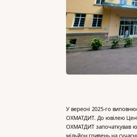
У вересні 2025-го виповнює
ОХМАТДИТ. До ювілею Центр
ОХМАТДИТ започаткував юв
мільйон гривень на сучасн