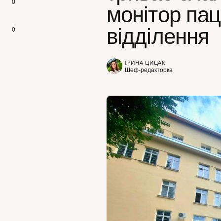
0
монітор пац
відділення
0
ІРИНА ЦИЦАК
Шеф-редакторка