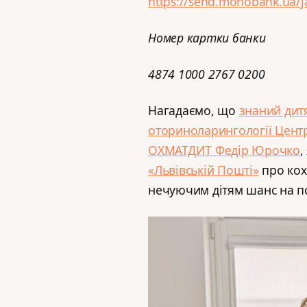
https://send.monobank.ua/
Номер картки банки
4874 1000 2767 0200
Нагадаємо, що
знаний дитя
оториноларингології Центр
ОХМАТДИТ Федір Юрочко
,
«Львівській Пошті»
про кох
нечуючим дітям шанс на п