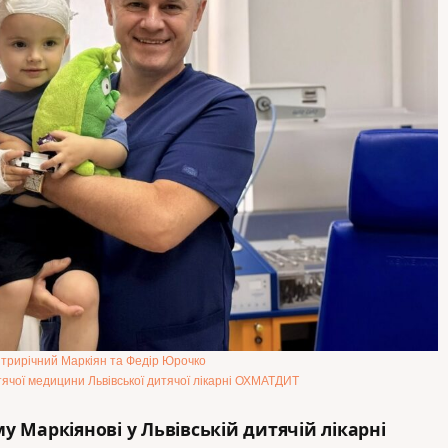
трирічний Маркіян та Федір Юрочко
ячої медицини Львівської дитячої лікарні ОХМАТДИТ
му Маркіянові у Львівській дитячій лікарні