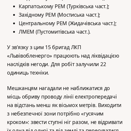
Карпатському РЕМ (Турківська част.);
Західному РЕМ (Мостиська част.);
Центральному РЕМ (Жидачівська част.);
ЛМЕМ (Пустомитівська част.).
У зв’язку з цим 15 бригад ЛКП
«Львівобленерго» працюють над ліквідацією
наслідків негоди. Для робіт залучили 22
одиниць техніки.
Мешканцям нагадали не наближатися до
місць обриву проводу лінії електропередачі
на відстань менш як вісьмох метрів. Виходити
з небезпечної зони потрібно «гусячим
кроком»: звести ступні ніг разом, не відривати
їх одна від одної та від землі та пересуватися