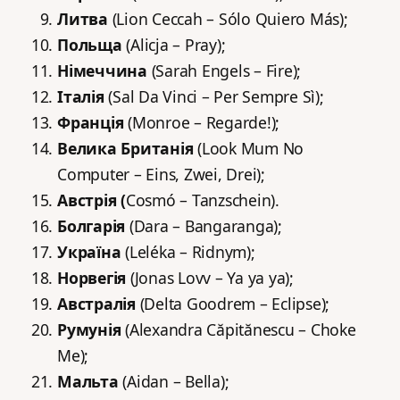
Литва
(Lion Ceccah – Sólo Quiero Más);
Польща
(Alicja – Pray);
Німеччина
(Sarah Engels – Fire);
Італія
(Sal Da Vinci – Per Sempre Sì);
Франція
(Monroe – Regarde!);
Велика Британія
(Look Mum No
Computer – Eins, Zwei, Drei);
Австрія (
Cosmó – Tanzschein).
Болгарія
(Dara – Bangaranga);
Україна
(Leléka – Ridnym);
Норвегія
(Jonas Lovv – Ya ya ya);
Австралія
(Delta Goodrem – Eclipse);
Румунія
(Alexandra Căpitănescu – Choke
Me);
Мальта
(Aidan – Bella);