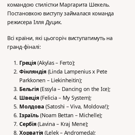
командою стилістки Маргарита Шекель.
Постановкою виступу займалася команда
режисера Ілля Дуцик.
Всі країни, які цьогоріч виступатимуть на
гранд-фіналі:
Греція
(Akylas – Ferto);
Фінляндія
(Linda Lampenius x Pete
Parkkonen – Liekinheitin);
Бельгія
(Essyla – Dancing on the Ice);
Швеція
(Felicia – My System);
Молдова
(Satoshi – Viva, Moldova!);
Ізраїль
(Noam Bettan – Michelle);
Сербія
(Lavina – Kraj Mene);
Хорватія
(Lelek – Andromeda);