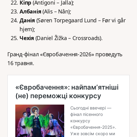
Кіпр
(Antigoni – Jalla);
Албанія
(Alis – Nân);
Данія
(Søren Torpegaard Lund – Før vi går
hjem);
Чехія
(Daniel Žižka – Crossroads).
Гранд-фінал «Євробачення-2026» проведуть
16 травня.