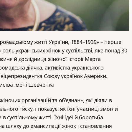
 громадському житті України, 1884–1939» – перше
роль українських жінок у суспільстві, яке понад 30
икиня й дослідниця жіночої історії Марта
омадська діячка, активістка українського
 віцепрезидентка Союзу українок Америки.
иства імені Шевченка
жіночих організацій та об’єднань, які діяли в
ьного тиску, і показує, як їхні учасниці змогли
в суспільному житті. Їхні ідеї й боротьба
а шляху до емансипації жінок і становлення