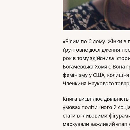
«Білим по білому. Жінки в
ґрунтовне дослідження про 
років тому здійснила істор
Богачевська-Хомяк. Вона гр
фемінізму у США, колишня
Членкиня Наукового товар
Книга висвітлює діяльність 
умовах політичного й соціал
стати впливовими фігурами 
маркували важливий етап н