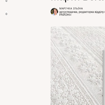
0
МАРІЧКА ІЛЬЇНА
артоглядачка, редакторка відділу 
0
РАЙОНі»