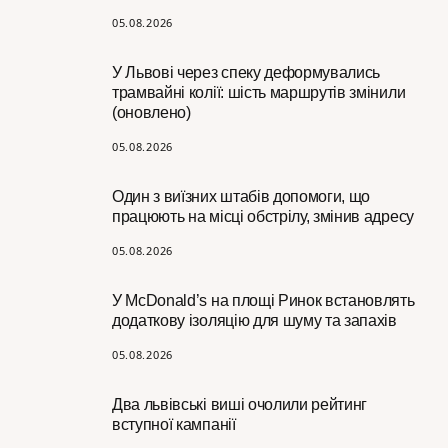
05.08.2026
У Львові через спеку деформувались
трамвайні колії: шість маршрутів змінили
(оновлено)
05.08.2026
Один з виїзних штабів допомоги, що
працюють на місці обстрілу, змінив адресу
05.08.2026
У McDonald’s на площі Ринок встановлять
додаткову ізоляцію для шуму та запахів
05.08.2026
Два львівські виші очолили рейтинг
вступної кампанії