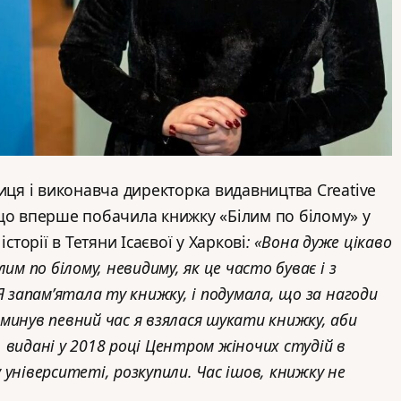
ниця і виконавча директорка видавництва Creative
що вперше побачила книжку «Білим по білому» у
історії в Тетяни Ісаєвої у Харкові
: «Вона дуже цікаво
им по білому, невидиму, як це часто буває і з
Я запам’ятала ту книжку, і подумала, що за нагоди
минув певний час я взялася шукати книжку, аби
и, видані у 2018 році Центром жіночих студій в
університеті, розкупили. Час ішов, книжку не