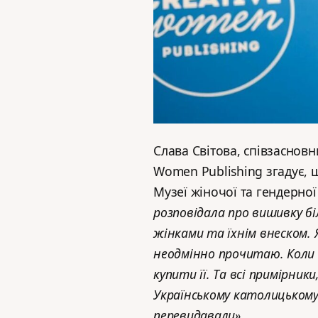
Слава Світова, співзаснов
Women Publishing згадує, 
Музеї жіночої та гендерної 
розповідала про вишивку біл
жінками та їхнім внеском. 
неодмінно прочитаю. Коли 
купити її. Та всі примірник
Українському католицькому 
перевидавали».