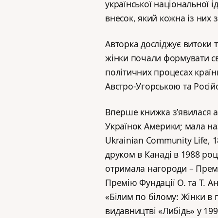
української національної ід
внесок, який кожна із них 
Авторка досліджує витоки т
жінки почали формувати св
політичних процесах країни
Австро-Угорською та Росі
Вперше книжка з’явилася 
Українок Америки; мала наз
Ukrainian Community Life, 1
друком в Канаді в 1988 ро
отримала нагороди – Премію
Премію Фундації О. та Т. А
«Білим по білому: Жінки в
видавництві «Либідь» у 199