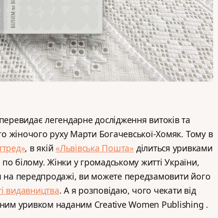
 перевидає легендарне дослідження витоків та
ого жіночого руху Марти Богачевської-Хомяк. Тому в
ттред»
, в якій
«Львівська Пошта»
ділиться уривками
по білому. Жінки у громадському житті України,
я на передпродажі, ви можете передзамовити його
ті видавництва
. А я розповідаю, чого чекати від
вним уривком наданим Сreative Women Publishing .