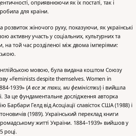
ентичності, оприявнюючи як їх постаті, так і
зробила для країни.
а розвиток жіночого руху, показуючи, як українські
ою активну участь у соціальних, культурних та
, на той час розділеної між двома імперіями:
йською.
англійською мовою, була видана коштом Союзу
ву «Feminists despite themselves. Women in
884-1939» (
А все ж таки, ми феміністки
) і вийшла
ці. За це фундаментальне дослідження авторка
 Барбари Гелд від Асоціації славісток США (1988) і
нтоновичів (1989). Український переклад книги
 громадському житті України. 1884–1939» вийшов у
5 році.