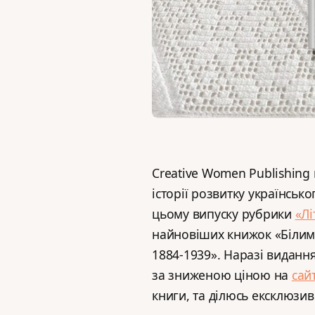
Сreative Women Publishing
історії розвитку українськ
цьому випуску рубрики
«Лі
найновіших книжок «Білим 
1884-1939». Наразі виданн
за зниженою ціною на
сай
книги, та ділюсь ексклюзи