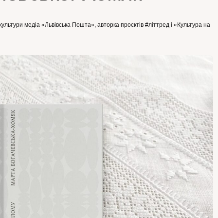
культури медіа «Львівська Пошта», авторка проєктів #літтред і «Культура на