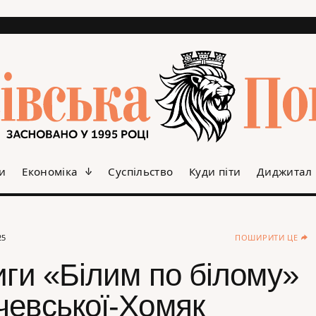
и
Економіка
Суспільство
Куди піти
Диджитал
25
ПОШИРИТИ ЦЕ
иги «Білим по білому»
чевської-Хомяк